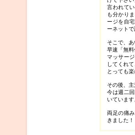
けて下さい
言われてい
も分かりま
ージを自宅
ーネットで
そこで、あ
早速「無料
マッサージ
してくれて
とっても楽
その後、主
今は週二回
いています
両足の痛み
きました！